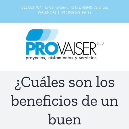
Saltar
665 063 707 | C/ Cementerio, 15 bis. 46940, Valencia,
al
(VALENCIA)
|
info@provaiser.es
contenido
¿Cuáles son los
beneficios de un
buen