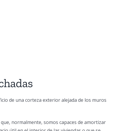
achadas
ficio de una corteza exterior alejada de los muros
te que, normalmente, somos capaces de amortizar
o útil en el interior de las viviendas o que se