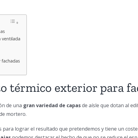
das
 ventilada
y fachadas
o térmico exterior para f
ción de una
gran variedad de capas
de aísle que dotan al edi
 de mortero.
es para lograr el resultado que pretendemos y tiene un cos
tajas
podemos destacar el hecho de que no se reduce el espaci