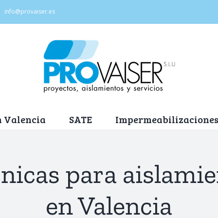
|
info@provaiser.es
n Valencia
SATE
Impermeabilizaciones
nicas para aislami
en Valencia