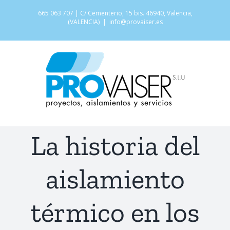
Saltar
665 063 707 | C/ Cementerio, 15 bis. 46940, Valencia,
al
(VALENCIA)
|
info@provaiser.es
contenido
La historia del
aislamiento
térmico en los